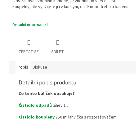
Odstraňovač vodního kamene, je vhodná do všech částí
koupelny, ale využijete ji i v kuchyni, dílně nebo třeba u bazénu.
Detailní informace
ZEPTAT SE
SDÍLET
Popis
Diskuze
Detailní popis produktu
Co tento balíček obsahuje?
Čistidlo odpadů
láhev 1 l
Čistidlo koupleny
750 ml lahvička s rozprašovačem