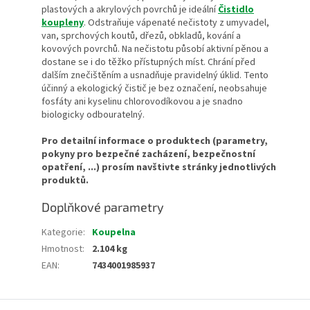
plastových a akrylových povrchů je ideální
Čistidlo
koupleny
. Odstraňuje vápenaté nečistoty
z umyvadel,
van, sprchových koutů, dřezů, obkladů, kování a
kovových povrchů
. Na nečistotu působí aktivní pěnou a
dostane se i do těžko přístupných míst. Chrání před
dalším znečištěním a usnadňuje pravidelný úklid.
Tento
ú
činný a ekologický čistič je bez označení, neobsahuje
fosfáty ani kyselinu chlorovodíkovou a je snadno
biologicky odbouratelný.
Pro detailní informace o produktech (parametry,
pokyny pro bezpečné zacházení, bezpečnostní
opatření, ...) prosím navštivte stránky jednotlivých
produktů.
Doplňkové parametry
Kategorie
:
Koupelna
Hmotnost
:
2.104 kg
EAN
:
7434001985937
Z