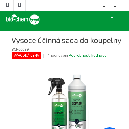
Přejít
na
obsah
NÁKUPNÍ
KOŠÍK
Vysoce účinná sada do koupelny
BCH00099
Průměrné
7 hodnocení
Podrobnosti hodnocení
VÝHODNÁ CENA
hodnocení
produktu
je
3,6
z
5
hvězdiček.