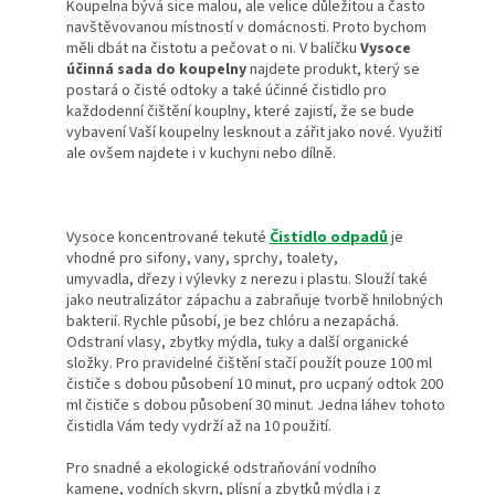
Koupelna
bývá sice malou, ale velice důležitou a často
navštěvovanou místností v domácnosti. Proto bychom
měli dbát na čistotu a pečovat o ni. V balíčku
Vysoce
účinná sada do koupelny
najdete produkt, který se
postará o čisté odtoky a také účinné čistidlo pro
každodenní čištění kouplny, které zajistí, že se bude
vybavení Vaší koupelny lesknout a zářit jako nové. Využití
ale ovšem najdete i v kuchyni nebo dílně.
Vysoce koncentrované tekuté
Čistidlo odpadů
je
v
hodné pro sifony, vany, sprchy, toalety,
umyvadla, dřezy i výlevky z nerezu i plastu. Slouží také
jako neutralizátor zápachu a zabraňuje tvorbě hnilobných
bakterií. Rychle působí, je bez chlóru a nezapáchá.
Odstraní vlasy, zbytky mýdla, tuky a další organické
složky. Pro pravidelné čištění stačí použít pouze 100 ml
čističe s dobou působení 10 minut, pro ucpaný odtok 200
ml čističe s dobou působení 30 minut. Jedna láhev tohoto
čistidla Vám tedy vydrží až na 10 použití.
Pro snadné a ekologické odstraňování vodního
kamene,
vodních
s
kvrn
,
plísní a zbytků mýdla i z