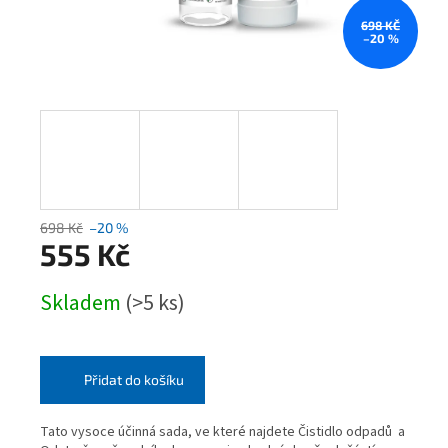
698 KČ
–20 %
698 Kč
–20 %
555 Kč
Měrná
Skladem
(>5 ks)
cena:
Přidat do košíku
Tato vysoce účinná sada, ve které najdete Čistidlo odpadů a