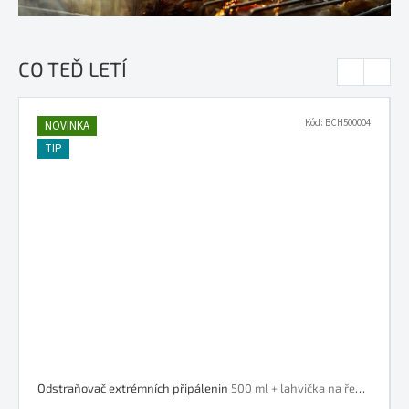
CO TEĎ LETÍ
Previous
Next
Kód:
BCH500004
NOVINKA
TIP
Odstraňovač extrémních připálenin
500 ml + lahvička na ředění