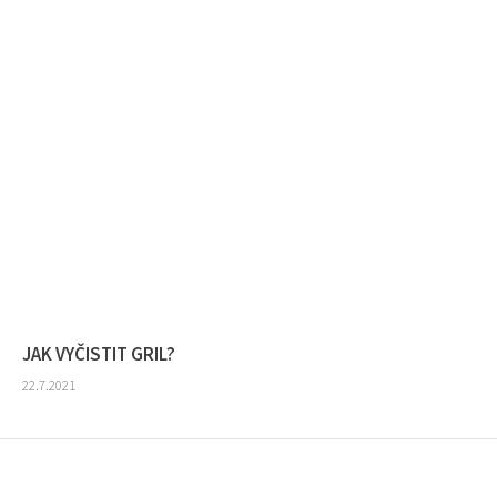
JAK VYČISTIT GRIL?
22.7.2021
Z
á