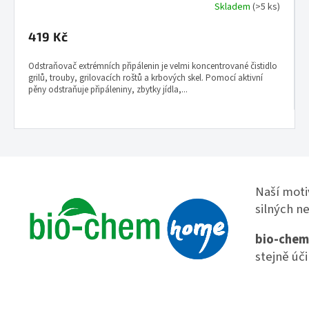
Skladem
(>5 ks)
Průměrné
hodnocení
produktu
419 Kč
je
3,7
Odstraňovač extrémních připálenin je velmi koncentrované čistidlo
z
grilů, trouby, grilovacích roštů a krbových skel. Pomocí aktivní
5
pěny odstraňuje připáleniny, zbytky jídla,...
hvězdiček.
Naší moti
silných n
bio-che
stejně úč